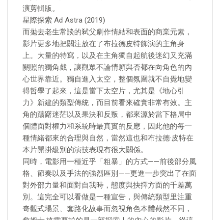
演剪輯版。
星際探索 Ad Astra (2019)
而拋去老生常談的弒父劇作情結和表面的商業元素，
影片更多地把關注放在了布拉德皮特飾演的主角身
上。大量的特寫，以及在主角獨自起航後迷幻又充滿
關照的獨角戲，讓觀眾不論情願與否都在向角色的內
心世界靠近。獨自進入太空，整個氛圍就不自覺地變
得哲學了起來，這是當下太空片，尤其是《地心引
力》新建的類型傳統，而目前看來確實非常有效。主
角的躊躇迷茫以及果決和反叛，都來源於當下格局中
個體面對權力和系統時最真實的反應，因此他的每一
種情緒都來的合理與自然，當然這也和布拉德·皮特在
本片開掛級別的演技表現有很大關係。
同時，電影用一種近乎「粗暴」的方式——前後部分風
格、節奏以及手法的強烈區別——更進一步突出了在面
對外部力量和面對自我時，態度與抉擇方面的千差萬
別。這完全可以看做是一種宣告，與傳統類型里注重
奇觀式場景、套路化故事而忽視角色本體截然不同，