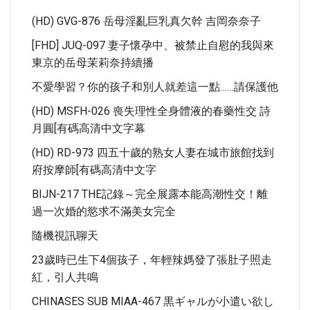
(HD) GVG-876 岳母淫亂巨乳真欠幹 吉岡奈奈子
[FHD] JUQ-097 妻子懷孕中、被禁止自慰的我與來
東京的岳母茉莉奈持續播
不愛學習？你的孩子和別人就差這一點……請保護他
(HD) MSFH-026 喪失理性全身體液的春藥性交 詩
月圓[有碼高清中文字幕
(HD) RD-973 四五十歲的熟女人妻在城市旅館找到
府按摩師[有碼高清中文字
BIJN-217 THE記錄～完全展露本能高潮性交！離
過一次婚的慾求不滿美女完全
隨機視訊聊天
23歲時已生下4個孩子，年輕辣媽發了張肚子照走
紅，引人共鳴
CHINASES SUB MIAA-467 黒ギャルが小遣い欲し