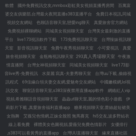
軟體
國外免費視訊交友,mmbox彩虹美女視頻直播秀房間
百萬富
婆交友俱樂部,台灣最火夜間直播s383直播平台
免費日本視訊,同城
視頻交友網站
色聊語音聊天室,戀愛ing聊天
真愛旅舍官方網站
免費視頻裸聊網站
同城美女視頻聊天室
台灣美女最刺激的直播
平台
live173視訊軟件下載
173免費視訊聊天室
台灣辣妹視訊聊
天室
影音視訊聊天室
免費午夜秀視頻聊天室
小可愛視訊
真愛
293真人秀場聊天室
旅舍視頻聊天室
金瓶梅視訊聊天室
午夜激
情直播間
台灣女神視頻聊天室
同城美女視頻聊天室
live173影
音live秀-免費視訊
水菜麗 寫真-夫妻秀聊天室
台灣uu下載 ,偷錄視
訊程式
69佳緣白領夫妻交友網,愛魅奇交友網站
中國嫩模網,lol視
訊交友
聊室語音聊天室,s383深夜禁用直播app軟件
網絡紅人vip
視頻,希雅聊語音視頻聊天室
蟲蟲ut聊天室,麗的情色彩小遊戲
伊
莉影片下載 ,真愛旅舍福利直播app
糖果視頻聊天室,蕾絲超短裙美
女熱舞
艾薇兒色情網,正妹全脫照 無馬賽克
hi5交友,波多野結衣
線上看免費
裸體美女色圖視頻,愛薇兒免費色情影片
女優排行
,s383可以看黃秀的直播app
台灣UU直播聊天室
緣來直播社區