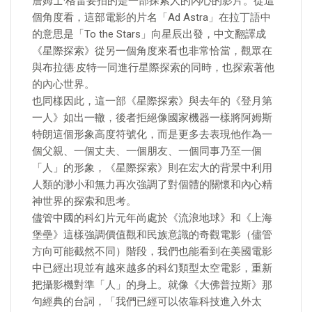
詹姆士·格雷要拍的是一部探索人的內心的影片。從這
個角度看，這部電影的片名「Ad Astra」在拉丁語中
的意思是「To the Stars」向星辰出發，中文翻譯成
《星際探索》從另一個角度來看也非常恰當，觀眾在
與布拉德·皮特一同進行星際探索的同時，也探索著他
的內心世界。
也同樣因此，這一部《星際探索》與去年的《登月第
一人》如出一轍，後者拒絕像國家機器一樣將阿姆斯
特朗這個形象高度符號化，而是更多去表現他作為一
個父親、一個丈夫、一個朋友、一個同事乃至一個
「人」的形象，《星際探索》則在宏大的背景中利用
人類的渺小和無力再次強調了對個體的關懷和內心精
神世界的探索和思考。
儘管中國的科幻片元年尚處於《流浪地球》和《上海
堡壘》這樣強調價值觀和民族意識的奇觀電影（儘管
方向可能截然不同）階段，我們也能看到在美國電影
中已經出現並有越來越多的科幻類型太空電影，重新
把攝影機對準「人」的身上。就像《大佛普拉斯》那
句經典的台詞，「我們已經可以依靠科技進入外太