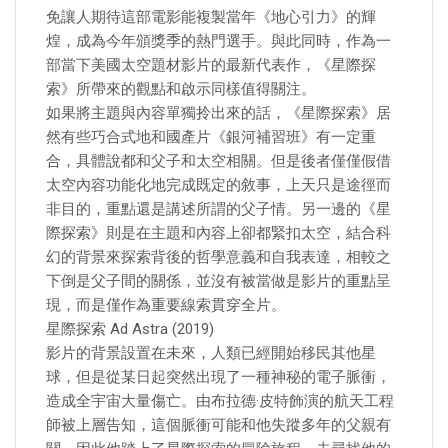
免讓人期待這部電影能複製當年《地心引力》的輝
煌，成為今年頒獎季的熱門選手。與此同時，作為一
部當下美國太空題材影片的最新代表作，《星際探
索》所帶來的觀點和啟示同樣值得關注。
如果將主題與內容單獨拎出來的話，《星際探索》居
然有些巧合式地和國產片《銀河補習班》有一定重
合，具體說都和父子和太空相關。但是後者僅僅假借
太空內容功能化地完成既定的敘事，上天只是途徑而
非目的，重點還是講述所謂的父子情。另一邊的《星
際探索》則是在主題和內容上卻都緊扣太空，結合科
幻的背景來探索背後的哲學意義和自我表達，相較之
下倒是父子間的關係，並沒有被當做是影片的重點呈
現，而是僅作為重要線索貫穿全片。
星際探索 Ad Astra (2019)
影片的背景設置在未來，人類已經開始移民其他星
球，但是從某日起突然出現了一種神秘的電子脈衝，
造成全宇宙大量傷亡。由布拉德·皮特飾演的航天工程
師被上層告知，這個脈衝可能和他失蹤多年的父親有