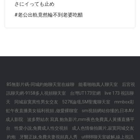
さにイっても止め
#老公出軌竟然輪不到老婆吃醋
85無影片碼-同城約炮聊天室在線聊
能看啪啪真人聊天室
后宮視
訊聊天網-9158多人視頻聊天室
台灣UT173官網
live 173 視訊聊
天
同城寂寞異性男女交友
5278論壇,SM聖魔聊天室
mmbox彩
虹午夜直播美女福利視頻 ,做愛裸聊室
sm視頻網站你懂的,日本AV
成人影院
波多野結衣 寫真 鮑魚影片,mm夜色免費真人黃播直播平
台
性愛小說,免費成人性交視頻
成人色情偷拍圖片,寂寞同城交友
約炮
牙醫正妹,免費夫妻視頻真人秀
ut888聊天室破解,線上視訊