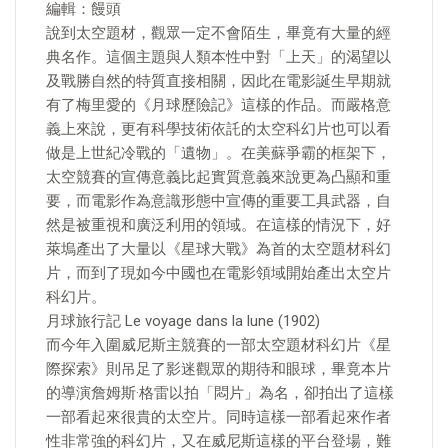
編輯：饅頭
說到太空題材，觀眾一定不會陌生，畢竟有大量的經
典名作。這個主題與人類本性中對「上天」的渴望以
及戰勝自然的特質直接相關，因此在電影誕生早期就
有了梅里愛的《月球歷險記》這樣的作品。而嚴格意
義上來說，更有科學技術依託的太空科幻片也可以看
做是上世紀冷戰的「遺物」。在美蘇爭霸的框架下，
太空競賽的宣傳意義比起實質意義來說更為凸顯和重
要，而電影作為意識形態中宣傳的重要工具武器，自
然是被重視和廣泛利用的領域。在這樣的情況下，好
萊塢產出了大量以《星球大戰》為首的太空題材科幻
片，而到了現如今中國也在電影領域開始產出太空片
科幻片。
月球旅行記 Le voyage dans la lune (1902)
而今年入圍威尼斯主競賽的一部太空題材科幻片《星
際探索》則吊足了影迷觀眾的期待和眼球，畢竟本片
的導演詹姆斯·格雷以拍「悶片」為名，卻拍出了這樣
一部看起來很貴的太空片。同時這樣一部看起來作者
性非常強的科幻片，又在威尼斯這樣的平台登場，難