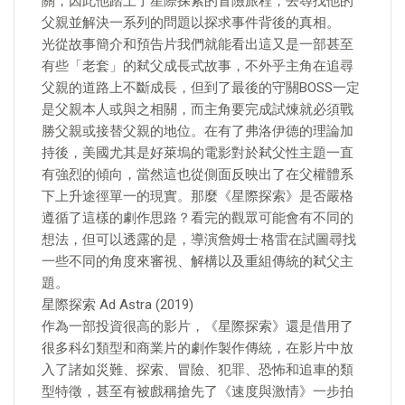
關，因此他踏上了星際探索的冒險旅程，去尋找他的
父親並解決一系列的問題以探求事件背後的真相。
光從故事簡介和預告片我們就能看出這又是一部甚至
有些「老套」的弒父成長式故事，不外乎主角在追尋
父親的道路上不斷成長，但到了最後的守關BOSS一定
是父親本人或與之相關，而主角要完成試煉就必須戰
勝父親或接替父親的地位。在有了弗洛伊德的理論加
持後，美國尤其是好萊塢的電影對於弒父性主題一直
有強烈的傾向，當然這也從側面反映出了在父權體系
下上升途徑單一的現實。那麼《星際探索》是否嚴格
遵循了這樣的劇作思路？看完的觀眾可能會有不同的
想法，但可以透露的是，導演詹姆士·格雷在試圖尋找
一些不同的角度來審視、解構以及重組傳統的弒父主
題。
星際探索 Ad Astra (2019)
作為一部投資很高的影片，《星際探索》還是借用了
很多科幻類型和商業片的劇作製作傳統，在影片中放
入了諸如災難、探索、冒險、犯罪、恐怖和追車的類
型特徵，甚至有被戲稱搶先了《速度與激情》一步拍