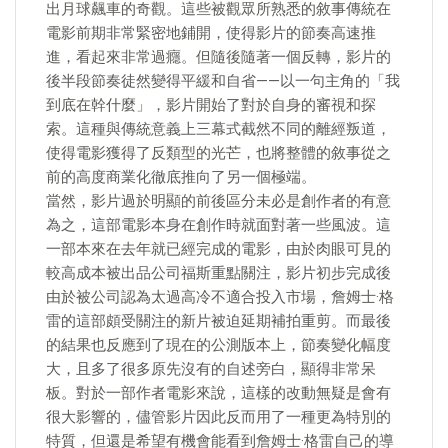
出月球飆車的奇觀。這些被觀眾所熟悉的敘事傳統在
電影前期非常緊密地鋪開，使得影片的節奏高速推
進，看起來非常過癮。但隨後隨著一個反轉，影片的
後半段節奏徒然變得平緩和自省——以一句主角的「我
到底在幹什麼」，影片開始了對於自身的審視和探
索。這種與傳統意義上三幕式截然不同的離經叛道，
使得電影獲得了反類型的光芒，也將整體的敘事從之
前的高度商業化徹底推向了另一個極端。
當然，影片過於明顯的前後區分未必是創作者的有意
為之，這部電影本身在創作時就面對著一些風波。這
一部本來在去年就已經完成的電影，由於肉眼可見的
較高成本被出品公司福斯重點關注，影片初步完成後
由於被公司認為太過高冷不適合投入市場，詹姆士·格
雷的這部頗受關注的新片被迫延期補拍重剪。而最後
的結果也反應到了現在的公測版本上，節奏變化幅度
大，且多了很多原先沒有的自述旁白，顯得非常呆
板。對於一部作者電影來說，這樣的改動無疑是會有
很大影響的，儘管影片因此反而用了一種更為特別的
特質，但還是希望有機會能看到詹姆士·格雷自己的導