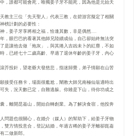
中，誰都可能會死，唯獨姜子牙不能死，因為他是元始天
天教主三位「先天聖人」代表三教，在碧游宮擬定了相關
神榜計劃的必要性：
神，姜子牙享將相之福，恰逢其數，非是偶然……
年，眼巴巴的看著其他師兄陸續成仙，自己卻始終無法突
了是讓他去做「炮灰」，與其捲入吉凶未卜的紅塵，不如
時，已經七十二歲高齡、早過了退休年齡的姜子牙，內心
滾芥投針，望老爺大發慈悲，指迷歸覺，弟子情願在山苦
願接受任務卡，場面很尷尬，闡教大師兄南極仙翁適時出
可失，況天數已定，自難逃躲。你雖是下山，待你功成之
囊，離開昆崙山，開始自轉創業。為了解決食宿，他投奔
人問題也很關心，在婚介（媒人）的幫助下，給姜子牙物
，雙方情投意合，登記結婚，年過古稀的姜子牙離卻崑崙
有二做新郎。