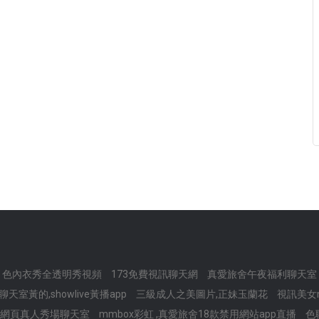
色內衣秀全透明秀視頻
173免費視訊聊天網
真愛旅舍午夜福利聊天室
天室黃的,showlive黃播app
三級成人之美圖片,正妹玉蘭花
視訊美女m
,網頁真人秀場聊天室
mmbox彩虹 ,真愛旅舍18款禁用網站app直播
色