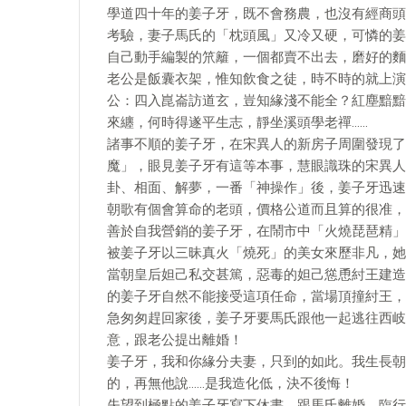
學道四十年的姜子牙，既不會務農，也沒有經商頭
考驗，妻子馬氏的「枕頭風」又冷又硬，可憐的姜
自己動手編製的笊籬，一個都賣不出去，磨好的麵
老公是飯囊衣架，惟知飲食之徒，時不時的就上演
公：四入崑崙訪道玄，豈知緣淺不能全？紅塵黯黯
來纏，何時得遂平生志，靜坐溪頭學老禪……
諸事不順的姜子牙，在宋異人的新房子周圍發現了
魔」，眼見姜子牙有這等本事，慧眼識珠的宋異人
卦、相面、解夢，一番「神操作」後，姜子牙迅速
朝歌有個會算命的老頭，價格公道而且算的很准，
善於自我營銷的姜子牙，在鬧市中「火燒琵琶精」
被姜子牙以三昧真火「燒死」的美女來歷非凡，她
當朝皇后妲己私交甚篤，惡毒的妲己慫恿紂王建造
的姜子牙自然不能接受這項任命，當場頂撞紂王，
急匆匆趕回家後，姜子牙要馬氏跟他一起逃往西岐
意，跟老公提出離婚！
姜子牙，我和你緣分夫妻，只到的如此。我生長朝
的，再無他說……是我造化低，決不後悔！
失望到極點的姜子牙寫下休書，跟馬氏離婚，臨行