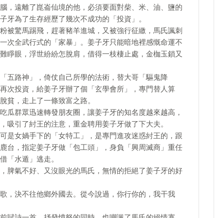
腦，遠離了崑崙仙境的他，必須要面對柴、米、油、鹽的
子牙為了生存經歷了幾次不成功的「投資」。
粉被驚馬踢飛，趕著豬羊進城，又被強行征繳，馬氏諷刺
一次全武行式的「家暴」。姜子牙只能暗地裡感慨命運不
難睜眼，浮世紛紛怎脫肩，借得一枝棲止處，金枷玉鎖又
「五路神」，倚仗自己所學的法術，替大哥「驅鬼降
再次投資，給姜子牙辦了個「玄學會所」，專門替人算
脫貧，走上了一條致富之路。
吃瓜群眾迅速轉發朋友圈，讓姜子牙的知名度越來越高，
，吸引了紂王的注意，重金聘用姜子牙做了下大夫。
可是女媧手下的「女特工」，是專門進攻迷惑紂王的，跟
鹿台，指定姜子牙做「包工頭」，身負「興周滅商」重任
借「水遁」逃走。
，脾氣不好、又沒眼光的馬氏，無情的拒絕了姜子牙的好
歌，決不往他鄉外國去。從今說過，你行你的，我干我
前賦詩一首，抒發憤怒的同時，也嘲諷了馬氏的絕情寡