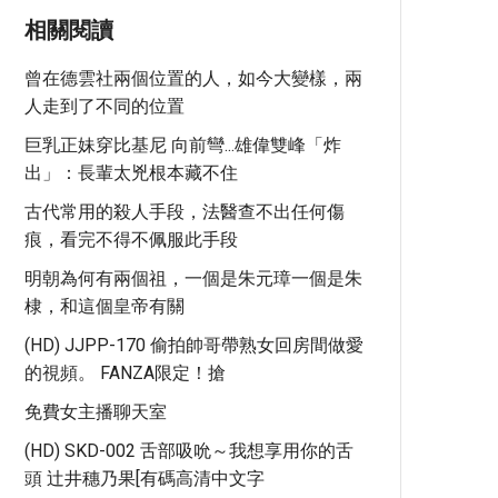
相關閱讀
曾在德雲社兩個位置的人，如今大變樣，兩
人走到了不同的位置
巨乳正妹穿比基尼 向前彎...雄偉雙峰「炸
出」：長輩太兇根本藏不住
古代常用的殺人手段，法醫查不出任何傷
痕，看完不得不佩服此手段
明朝為何有兩個祖，一個是朱元璋一個是朱
棣，和這個皇帝有關
(HD) JJPP-170 偷拍帥哥帶熟女回房間做愛
的視頻。 FANZA限定！搶
免費女主播聊天室
(HD) SKD-002 舌部吸吮～我想享用你的舌
頭 辻井穗乃果[有碼高清中文字