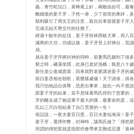
義，青竹蛇兒口，黃蜂尾上針，兩般由自可，最毒
離婚後的姜子牙，孑然一身，少了俗世的牽絆，多
順利吸引了周文王的注意，親自拉車迎接姜子牙入
完成元始天尊交付的任務了。
經過十餘年的征伐，姜子牙栓林西岐大軍，與八百
滅商的大功，功成以後，姜子牙登上封神台，宣讀
局。
就在姜子牙拜將封神的同時，前妻馬氏聽到了很多
窮之時，磻溪坐隱，此身已老於漁樵；孰意八十歲
新任老公進城賣菜，回來就對老婆講述姜子牙的威
前日姜丞相在朝歌，甚麼樣威儀！天下諸侯，俱各
我只怕他品位俱尊，恐惹出事來，故此一向不曾說
跟姜子牙的結束，並不意味著馬氏得到了想要的，
牙的離去成了她這輩子最大的痛，最要命的是，這
氏以三尺白領結束了自己荒唐的一生！
俗話說，一夜夫妻百日恩，百日夫妻似海深！姜子
姜子牙，選擇作弊，封神時，讓馬氏做了「掃把星
所謂的掃把星就是指那些會帶來災難或厄運「衰神