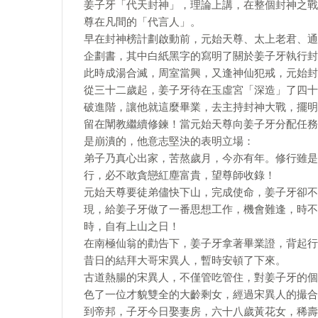
姜子牙「代天封神」，理論上講，在整個封神之戰
尊在凡間的「代言人」。
早在封神榜計劃啟動前，元始天尊、太上老君、通
企劃書，其中白紙黑字的寫明了關於姜子牙執行封
此時成湯合滅，周室當興，又逢神仙犯戒，元始封
從三十二歲起，姜子牙待在玉虛宮「深造」了四十
破進階，讓他就這麼畢業，去主持封神大戰，擺明
留在闡教繼續修鍊！當元始天尊向姜子牙分配任務
是崩潰的，他意志堅決的表明立場：
弟子乃真心出家，苦熬歲月，今亦有年。修行雖是
行，必不敢貪戀紅塵富貴，望尊師收錄！
元始天尊要徒弟儘快下山，完成使命，姜子牙卻不
現，給姜子牙做了一番思想工作，機會難逢，時不
時，自有上山之日！
在南極仙翁的勸告下，姜子牙拿著畢業證，背起行
昔日的結拜大哥宋異人，暫時安頓了下來。
古道熱腸的宋異人，不僅管吃管住，對姜子牙的個
色了一位才貌雙全的大齡剩女，經過宋異人的撮合
到帝邦，子牙今日娶妻房，六十八歲黃花女，稀壽