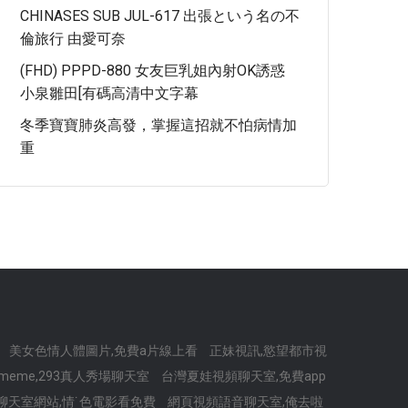
CHINASES SUB JUL-617 出張という名の不
倫旅行 由愛可奈
(FHD) PPPD-880 女友巨乳姐內射OK誘惑
小泉雛田[有碼高清中文字幕
冬季寶寶肺炎高發，掌握這招就不怕病情加
重
美女色情人體圖片,免費a片線上看
正妹視訊,慾望都市視
eme,293真人秀場聊天室
台灣夏娃視頻聊天室,免費app
聊天室網站,情˙色電影看免費
網頁視頻語音聊天室,俺去啦