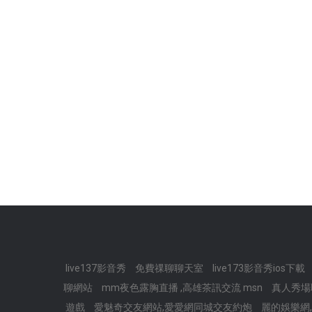
live137影音秀
免費祼聊聊天室
live173影音秀ios下載
聊網站
mm夜色露胸直播 ,高雄茶訊交流 msn
真人秀場聊
遊戲
愛魅奇交友網站,愛愛網同城交友約炮
麗的娛樂網