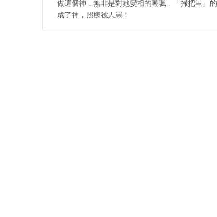
做這個神，無非是對她變相的嘲諷，「掃把星」的
成了神，照樣被人罵！