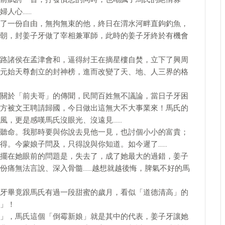
婦人心……
了一份自由，無拘無束的他，終日在渭水河畔直鉤釣魚，
朝，封姜子牙做了宰相兼軍師，此時的姜子牙終於有機會
路諸侯在孟津會和，逼得紂王在摘星樓自焚，立下了興周
元始天尊創立的封神榜，進而改變了天、地、人三界的格
關於「前夫哥」的傳聞，民間百姓無不議論，當日子牙困
方被文王聘請歸國，今日做出這無大不大事業來！馬氏的
風，更是感嘆馬氏沒眼光、沒遠見……
聽命。我那時要與你說去見他一見，也討個小小的富貴；
得。今蒙娘子問及，只得說與你知道。如今遲了……
擺在她眼前的問題是，失去了，成了她最大的過錯，姜子
份痛無法言說、深入骨髓……越想就越後悔，脾氣不好的馬
牙畢竟跟馬氏有過一段甜蜜的歲月，看似「道德清高」的
」！
」，馬氏這個「倒霉新娘」就是其中的代表，姜子牙讓她